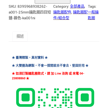
5
0
SKU:
8395968938262-
Category:
全部產品
, 
Tags:
0
1
a001-25mm鑰匙圈四目短
鑰匙圈配件
, 
鑰匙圈配
一般鑰
到
2
鏈-鎳色-ka001ni
件/組合型
匙圈
5
N
m
T
m
$
描述
鑰
匙
2
圈
,
四
★ 臺灣精製，真材實料 ★
目
3
★ 大雙圈為鋼製，不會一撐開就合不會去，堅固好用 ★
短
0
鏈
★ 如須訂製鑰匙圈款式，請 加 Line 洽詢 或 來電 04-
0
23808860
★
–
鎳
色
K
A
0