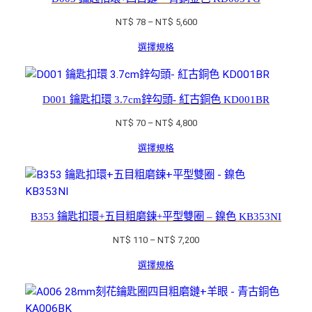
價
NT$
78
–
NT$
5,600
格
選擇規格
範
圍：
NT$ 78
到
D001 鑰匙扣環 3.7cm鋅勾頭- 紅古銅色 KD001BR
NT$ 5,600
價
NT$
70
–
NT$
4,800
格
選擇規格
範
圍：
NT$ 70
到
NT$ 4,800
B353 鑰匙扣環+五目粗磨鍊+平型雙圈 – 鎳色 KB353NI
價
NT$
110
–
NT$
7,200
格
選擇規格
範
圍：
NT$ 110
到