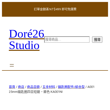
訂單金額滿 NT$499 即可免運費
Doré26
搜
搜尋
Studio
尋
首頁
/
商店
/
商品目錄
/
五金材料
/
鑰匙圈配件/組合型
/ A001
25mm鑰匙圈四目短鏈 – 鎳色 KA001NI