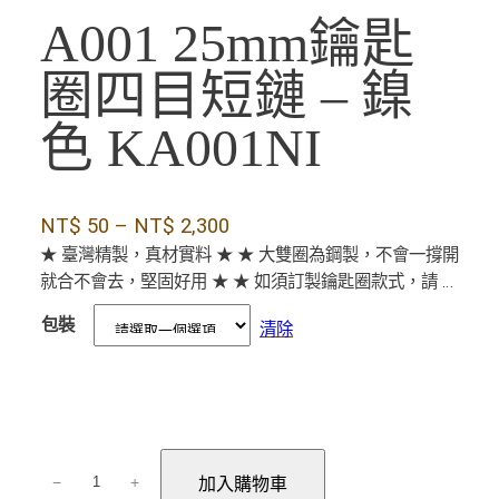
A001 25mm鑰匙
圈四目短鏈 – 鎳
色 KA001NI
價
NT$
50
–
NT$
2,300
格
★ 臺灣精製，真材實料 ★ ★ 大雙圈為鋼製，不會一撐開
就合不會去，堅固好用 ★ ★ 如須訂製鑰匙圈款式，請 …
範
圍
包裝
清除
：
N
T
$
A
−
+
加入購物車
0