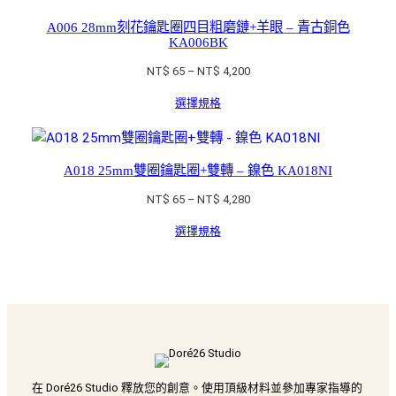
NT$ 7,200
A006 28mm刻花鑰匙圈四目粗磨鏈+羊眼 – 青古銅色
KA006BK
價
NT$
65
–
NT$
4,200
格
選擇規格
範
圍：
NT$ 65
到
A018 25mm雙圈鑰匙圈+雙轉 – 鎳色 KA018NI
NT$ 4,200
價
NT$
65
–
NT$
4,280
格
選擇規格
範
圍：
NT$ 65
到
NT$ 4,280
在 Doré26 Studio 釋放您的創意。使用頂級材料並參加專家指導的