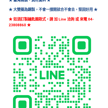
★ 臺灣精製，真材實料 ★
T
鏈
★ 大雙圈為鋼製，不會一撐開就合不會去，堅固好用 ★
+
$
雙
★ 如須訂製鑰匙圈款式，請 加 Line 洽詢 或 來電 04-
圈
6
23808860
★
–
,
青
6
銅
5
金
色
0
K
D
0
0
2
Y
G
數
量