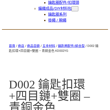
鑰匙圈配件/扣環頭
編織成品/DIY材料包
鑰匙圈系列
掛繩 / 腕繩
首頁
/
商店
/
商品目錄
/
五金材料
/
鑰匙圈配件/組合型
/ D002 鑰
匙扣環+四目鏈+雙圈 – 青銅金色 KD002YG
D002 鑰匙扣環
+四目鏈+雙圈 –
青銅金色