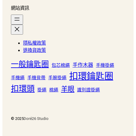
網站資訊
隱私權政策
退換貨政策
一般鑰匙圈
手作木器
包芯棉繩
手機掛繩
扣環鑰匙圈
手機繩
手機背帶
手腕掛繩
扣環頭
羊眼
掛繩
棉繩
識別證掛繩
© 2025
Doré26 Studio