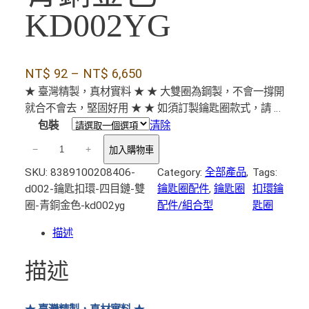
KD002YG
價
NT$
92
–
NT$
6,650
格
★ 臺灣精製，真材實料 ★ ★ 大雙圈為鋼製，不會一撐開
就合不會去，堅固好用 ★ ★ 如須訂製鑰匙圈款式，請 …
範
包裝
清除
圍
D
：
−
+
加入購物車
0
N
SKU:
8389100208406-
Category:
全部產品
, 
Tags:
0
T
d002-鑰匙扣環-四目鏈-雙
鑰匙圈配件
, 
鑰匙圈
扣環鑰
2
圈-青銅金色-kd002yg
配件/組合型
匙圈
$
鑰
匙
描述
扣
9
環
2
描述
+
到
四
N
目