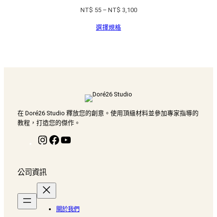
價
NT$
55
–
NT$
3,100
格
選擇規格
範
圍：
NT$ 55
到
NT$ 3,100
在 Doré26 Studio 釋放您的創意。使用頂級材料並參加專家指導的
教程，打造您的傑作。
I
F
Y
n
a
o
s
c
u
t
e
T
公司資訊
a
b
u
g
o
b
r
o
e
a
k
關於我們
m