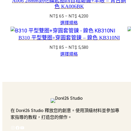
A006 28mm刻花鑰匙圈四目粗磨鏈+羊眼 – 青古銅
到
色 KA006BK
NT$ 3,150
價
NT$
65
–
NT$
4,200
格
選擇規格
範
圍：
B310 平型雙圈+穿圓套管鍊 – 鎳色 KB310NI
NT$ 65
價
NT$
85
–
NT$
5,580
到
格
選擇規格
NT$ 4,200
範
圍：
NT$ 85
到
NT$ 5,580
在 Doré26 Studio 釋放您的創意。使用頂級材料並參加專
家指導的教程，打造您的傑作。
Instagram
Facebook
YouTube