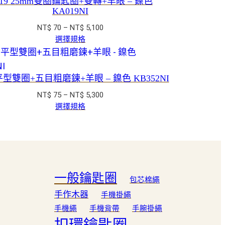
019 25mm雙圈鑰匙圈+雙轉+羊眼 – 鎳色
到
KA019NI
NT$ 3,800
價
NT$
70
–
NT$
5,100
格
選擇規格
範
圍：
NT$ 70
 平型雙圈+五目粗磨鍊+羊眼 – 鎳色 KB352NI
到
價
NT$
75
–
NT$
5,300
NT$ 5,100
格
選擇規格
範
圍：
NT$ 75
到
NT$ 5,300
一般鑰匙圈
包芯棉繩
手作木器
手機掛繩
手機繩
手機背帶
手腕掛繩
扣環鑰匙圈