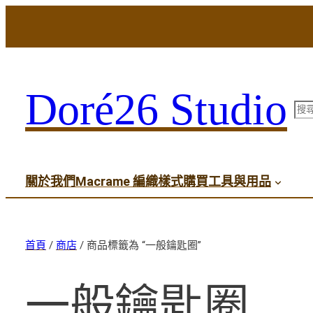
Doré26 Studio
搜
尋
關於我們
Macrame 編織樣式
購買工具與用品
首頁
/
商店
/ 商品標籤為 “一般鑰匙圈”
一般鑰匙圈