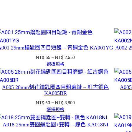
A001 25mm鑰匙圈四目短鏈 – 青銅金色 KA001YG
A002
價
NT$
55
–
NT$
2,650
格
選擇規格
範
圍：
NT$ 55
A005 28mm刻花鑰匙圈四目粗磨鏈 – 紅古銅色
A0
到
KA005BR
NT$ 2,650
價
NT$
60
–
NT$
3,800
格
選擇規格
範
圍：
A018 25mm雙圈鑰匙圈+雙轉 – 鎳色 KA018NI
NT$ 60