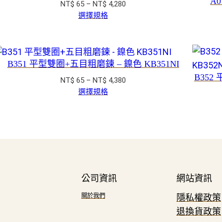
A
價
NT$
65
–
NT$
4,280
到
格
選擇規格
NT$ 3,800
範
圍：
NT$ 65
到
B351 平型雙圈+五目粗磨鍊 – 鎳色 KB351NI
NT$ 4,280
B352
價
NT$
65
–
NT$
4,380
格
選擇規格
範
圍：
NT$ 65
到
NT$ 4,380
公司資訊
網站資訊
關於我們
隱私權政策
退換貨政策