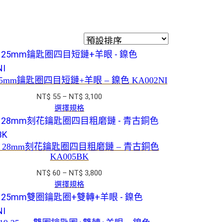
 25mm鑰匙圈四目短鏈+羊眼 – 鎳色 KA002NI
價
NT$
55
–
NT$
3,100
格
選擇規格
範
圍：
NT$ 55
05 28mm刻花鑰匙圈四目粗磨鏈 – 青古銅色
到
KA005BK
NT$ 3,100
價
NT$
60
–
NT$
3,800
格
選擇規格
範
圍：
NT$ 60