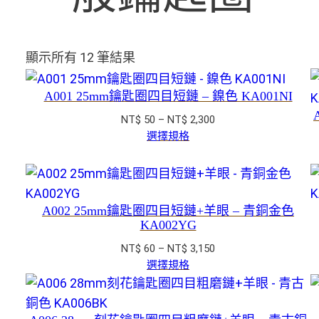
顯示所有 12 筆結果
A001 25mm鑰匙圈四目短鏈 – 鎳色 KA001NI
價
NT$
50
–
NT$
2,300
格
選擇規格
範
圍：
NT$ 50
到
A002 25mm鑰匙圈四目短鏈+羊眼 – 青銅金色
NT$ 2,300
KA002YG
價
NT$
60
–
NT$
3,150
格
選擇規格
範
圍：
NT$ 60