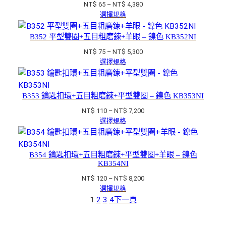
價
NT$
65
–
NT$
4,380
到
格
選擇規格
NT$ 5,580
範
圍：
B352 平型雙圈+五目粗磨鍊+羊眼 – 鎳色 KB352NI
NT$ 65
價
NT$
75
–
NT$
5,300
到
格
選擇規格
NT$ 4,380
範
圍：
NT$ 75
B353 鑰匙扣環+五目粗磨鍊+平型雙圈 – 鎳色 KB353NI
到
價
NT$
110
–
NT$
7,200
NT$ 5,300
格
選擇規格
範
圍：
NT$ 110
B354 鑰匙扣環+五目粗磨鍊+平型雙圈+羊眼 – 鎳色
到
KB354NI
NT$ 7,200
價
NT$
120
–
NT$
8,200
格
選擇規格
範
1
2
3
4
下一頁
圍：
NT$ 120