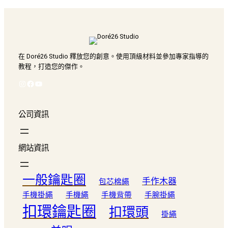
到
NT$ 8,200
在 Doré26 Studio 釋放您的創意。使用頂級材料並參加專家指導的
教程，打造您的傑作。
Instagram
Facebook
YouTube
公司資訊
網站資訊
一般鑰匙圈
手作木器
包芯棉繩
手機掛繩
手機繩
手機背帶
手腕掛繩
扣環鑰匙圈
扣環頭
掛繩