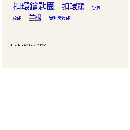
扣環鑰匙圈
扣環頭
掛繩
羊眼
棉繩
識別證掛繩
© 2025
Doré26 Studio