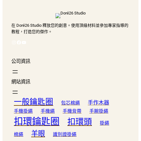
在 Doré26 Studio 釋放您的創意。使用頂級材料並參加專家指導的
教程，打造您的傑作。
Instagram
Facebook
YouTube
公司資訊
網站資訊
一般鑰匙圈
手作木器
包芯棉繩
手機掛繩
手機繩
手機背帶
手腕掛繩
扣環鑰匙圈
扣環頭
掛繩
羊眼
棉繩
識別證掛繩