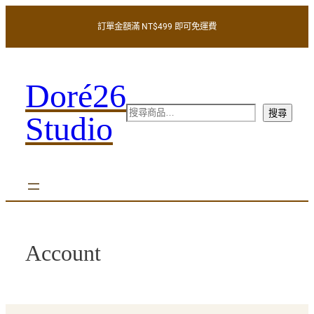
跳
訂單金額滿 NT$499 即可免運費
至
主
要
內
Doré26
容
搜
搜尋
Studio
尋
Account